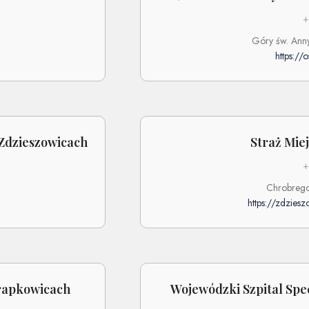
+
Góry św. Ann
https://
Zdzieszowicach
Straż Mie
+
Chrobrego
https://zdziesz
rapkowicach
Wojewódzki Szpital Spec