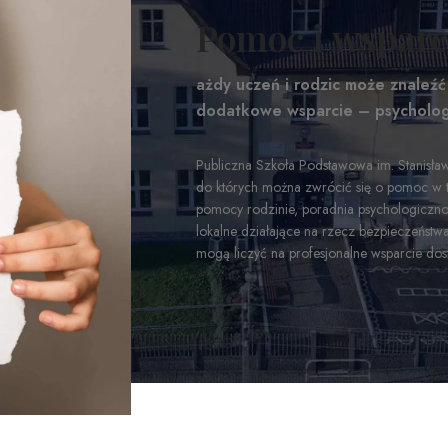
Pomoc i wsparc
ażdy uczeń i rodzic może znaleźć 
dodatkowe wsparcie – psycholog
Publiczna Szkoła Podstawowa im. Stanisła
do których można zwrócić się o pomoc w tru
pomocy rodzinie, poradnia psychologiczno-
lokalne działające na rzecz bezpieczeństwa
mogą liczyć na profesjonalne wsparcie do