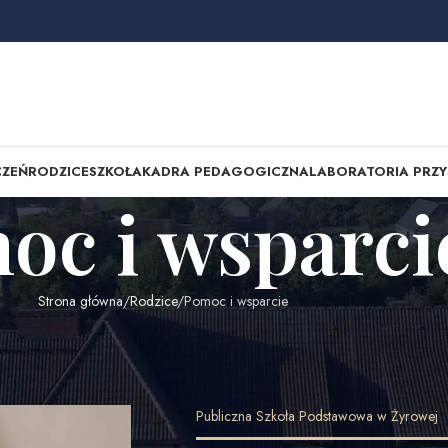
CZEŃ
RODZICE
SZKOŁA
KADRA PEDAGOGICZNA
LABORATORIA PRZY
oc i wsparci
Strona główna
Rodzice
Pomoc i wsparcie
Publiczna Szkoła Podstawowa w Żyrowej