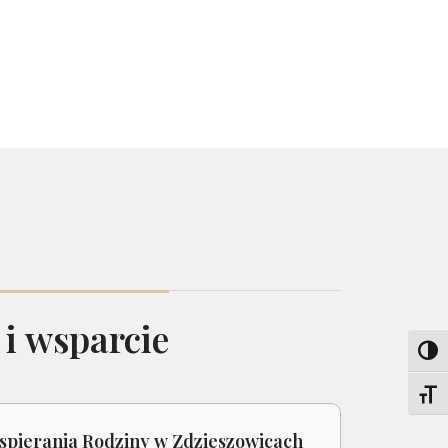
 i wsparcie
Toggl
Toggl
Wspierania Rodziny w Zdzieszowicach