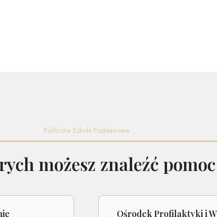
Publiczna Szkoła Podstawowa
órych możesz znaleźć pomoc
nie
Ośrodek Profilaktyki i 