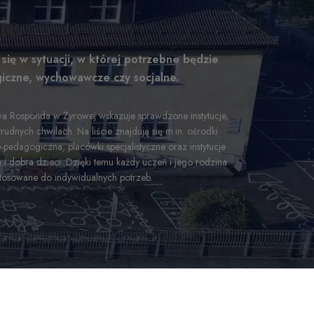
ie
się w sytuacji, w której potrzebne będzie
iczne, wychowawcze czy socjalne.
wa Rosponda w Żyrowej wskazuje sprawdzone instytucje,
dnych chwilach. Na liście znajdują się m.in. ośrodki
pedagogiczna, placówki specjalistyczne oraz instytucje
 i dobra dzieci. Dzięki temu każdy uczeń i jego rodzina
stosowane do indywidualnych potrzeb.