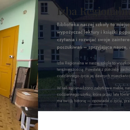
Izba Regionaln
Biblioteka naszej szkoły to miejs
wypożyczać lektury i książki po
czytania i rozwijać swoje zainteres
poszukiwań – sprzyjająca nauce, 
Izba Regionalna w naszej szkole to wyjątko
teraźniejszością. Powstała z potrzeby zach
codziennego życia jej dawnych mieszkańc
W sali zgromadzono zabytkowe meble, narzę
codziennego użytku, które przez lata towa
ma swoją historię — opowiada o życiu, pra