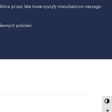
 które przez lata towarzyszyły mieszkańcom naszego
 dawnych pokoleń.
Toggl