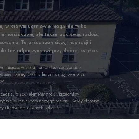
a
ce, w którym uczniowie mogą nie tylko
pularnonaukowe, ale także odkrywać radość
owania. To przestrzeń ciszy, inspiracji i
ale też odpoczynkowi przy dobrej książce.
we miejsce, w którym przeszłość spotyka się z
owania i pielęgnowania historii wsi Żyrowa oraz
ów.
dzia, książki, elementy stroju i przedmioty
rzyszyły mieszkańcom naszego regionu. Każdy eksponat
cy i tradycjach dawnych pokoleń.