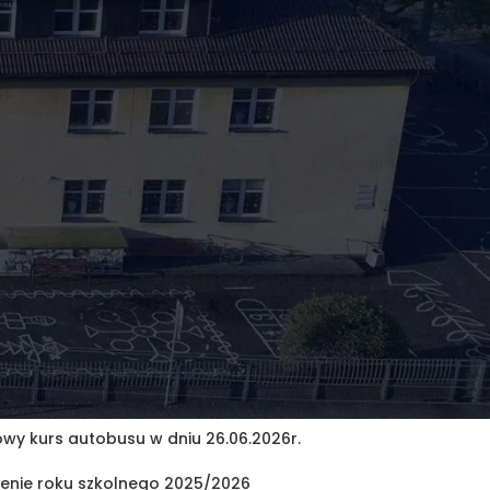
i
i uczniowskie
a Przyszłości
le
lny 2023/2024
lny 2024/2025
lny 2025/2026
a szkolne
koły
atnie wpisy
wy kurs autobusu w dniu 26.06.2026r.
enie roku szkolnego 2025/2026