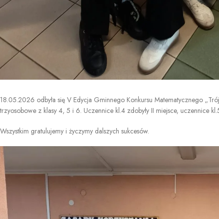
18.05.2026 odbyła się V Edycja Gminnego Konkursu Matematycznego „Trójki n
trzyosobowe z klasy 4, 5 i 6. Uczennice kl.4 zdobyły II miejsce, uczennice kl.5 
Wszystkim gratulujemy i życzymy dalszych sukcesów.