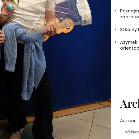
Poznajm
zaprosze
Szkolny 
Azymek 
orientac
Ar
Archiwa