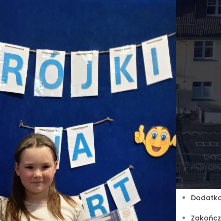
Aktualnośc
Aktualnośc
Laboratori
Nauczycie
O szkole
Rodzice
Rok szko
Rok szko
Rok szko
Uczniowie
Wydarzeni
Z życia sz
Ost
Dodatko
Zakończ