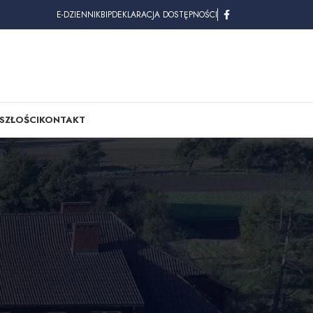
E-DZIENNIK
BIP
DEKLARACJA DOSTĘPNOŚCI
SZŁOŚCI
KONTAKT
egorie