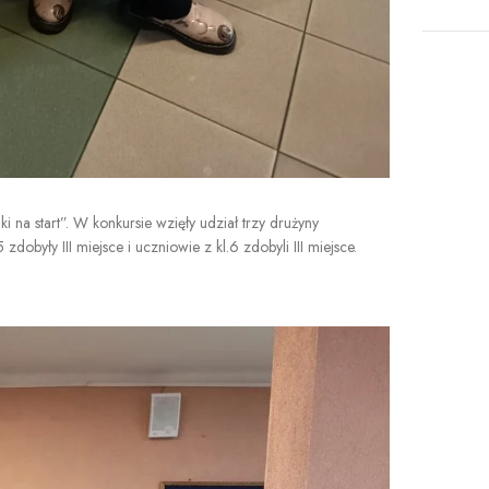
a start”. W konkursie wzięły udział trzy drużyny
zdobyły III miejsce i uczniowie z kl.6 zdobyli III miejsce.