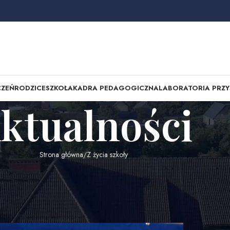
CZEŃ
RODZICE
SZKOŁA
KADRA PEDAGOGICZNA
LABORATORIA PRZY
ktualności
Strona główna
Z życia szkoły
Kat
Matematycznego ” Trójki
t”
-05-18