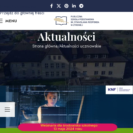
Przejdź do nawigacji
Przejdź do głównej treści
MENU
Aktualności
Strona główna
Aktualności uczniowskie
AKTUALNOŚCI UCZNIOWSKIE
WEBINARIA Z ZAKRESU
CYBERBEZPIECZEŃSTWA
Data publikacji: 2024-05-10