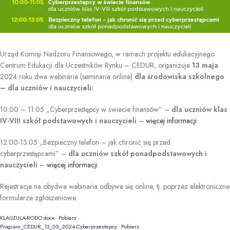
Urząd Komisji Nadzoru Finansowego, w ramach projektu edukacyjnego
Centrum Edukacji dla Uczestników Rynku – CEDUR, organizuje
13 maja
2024 roku dwa webinaria (seminaria online)
dla środowiska szkolnego
– dla uczniów i nauczycieli:
10:00 – 11:05 „Cyberprzestępcy w świecie finansów” –
dla uczniów klas
IV-VIII szkół podstawowych i nauczycieli
–
więcej informacji
12:00-13:05 „Bezpieczny telefon – jak chronić się przed
cyberprzestępcami” –
dla uczniów szkół ponadpodstawowych i
nauczycieli
–
więcej informacji
Rejestracja na obydwa webinaria odbywa się online, tj. poprzez elektroniczne
formularze zgłoszeniowe.
KLAUZULA-RODO.docx
Pobierz
Program_CEDUR_13_05_2024-Cyberprzestepcy
Pobierz